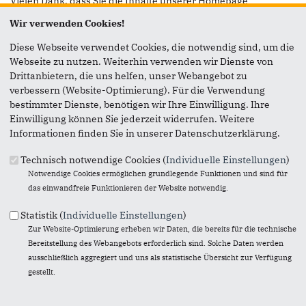
Vielen Dank, dass Sie die Inhalte unserer Homepage
weiterempfehlen.
Wir verwenden Cookies!
Anmerkung: Ihre E-Mail-Adresse wird benötigt um die
Diese Webseite verwendet Cookies, die notwendig sind, um die
Personen, denen Sie die Seite weiterempfehlen, zu
Webseite zu nutzen. Weiterhin verwenden wir Dienste von
informieren, von wem die Empfehlung kommt, und dass es
Drittanbietern, die uns helfen, unser Webangebot zu
kein Spam ist.
verbessern (Website-Optimierung). Für die Verwendung
bestimmter Dienste, benötigen wir Ihre Einwilligung. Ihre
Das mit * gekennzeichnete Feld ist ein Pflichtfeld.
Einwilligung können Sie jederzeit widerrufen. Weitere
Informationen finden Sie in unserer Datenschutzerklärung.
Eigene E-Mail-Adresse
*
Technisch notwendige Cookies (
Individuelle Einstellungen
)
Notwendige Cookies ermöglichen grundlegende Funktionen und sind für
Eigener Name
*
das einwandfreie Funktionieren der Website notwendig.
Statistik (
Individuelle Einstellungen
)
Zur Website-Optimierung erheben wir Daten, die bereits für die technische
Senden an
*
Bereitstellung des Webangebots erforderlich sind. Solche Daten werden
ausschließlich aggregiert und uns als statistische Übersicht zur Verfügung
gestellt.