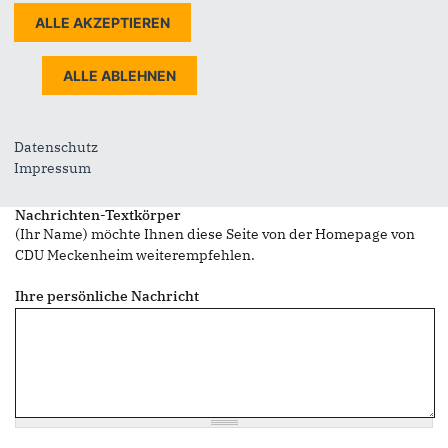
Sie können mehrere Empfänger mit Komma getrennt eingeben.
Sie leiten den folgenden Inhalt weiter
Wahlkreisteam
Nachrichtenbetreff
Datenschutz
(Ihr Name) möchte Ihnen eine Seite von https://www.cdu-
Impressum
meckenheim.de/ weiterempfehlen
Nachrichten-Textkörper
(Ihr Name) möchte Ihnen diese Seite von der Homepage von
CDU Meckenheim weiterempfehlen.
Ihre persönliche Nachricht