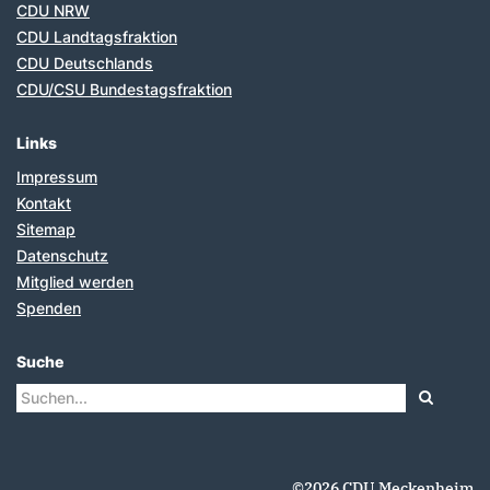
CDU NRW
CDU Landtagsfraktion
CDU Deutschlands
CDU/CSU Bundestagsfraktion
Links
Impressum
Kontakt
Sitemap
Datenschutz
Mitglied werden
Spenden
Suche
Suchformular
Suche
©2026 CDU Meckenheim