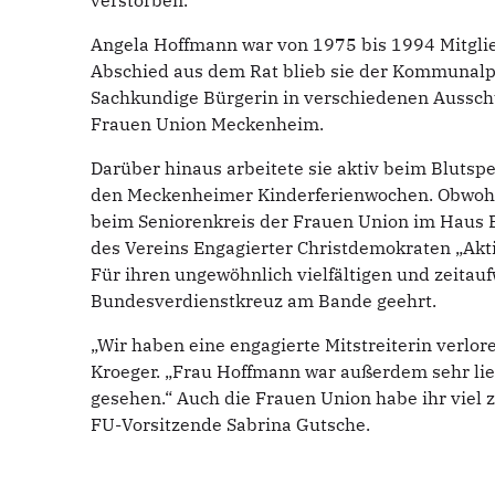
verstorben.
Angela Hoffmann war von 1975 bis 1994 Mitgli
Abschied aus dem Rat blieb sie der Kommunalpo
Sachkundige Bürgerin in verschiedenen Ausschü
Frauen Union Meckenheim.
Darüber hinaus arbeitete sie aktiv beim Blutsp
den Meckenheimer Kinderferienwochen. Obwohl 
beim Seniorenkreis der Frauen Union im Haus
des Vereins Engagierter Christdemokraten „Aktiv 
Für ihren ungewöhnlich vielfältigen und zeitau
Bundesverdienstkreuz am Bande geehrt.
„Wir haben eine engagierte Mitstreiterin verlo
Kroeger. „Frau Hoffmann war außerdem sehr lie
gesehen.“ Auch die Frauen Union habe ihr viel 
FU-Vorsitzende Sabrina Gutsche.