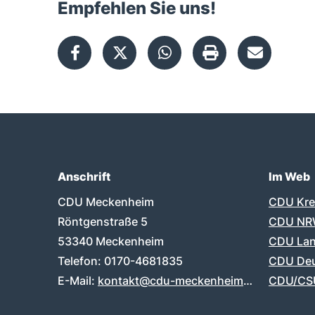
Empfehlen Sie uns!
Anschrift
Im Web
Fußbereich
CDU Meckenheim
CDU Kre
Röntgenstraße 5
CDU N
53340
Meckenheim
CDU Lan
Telefon:
0170-4681835
CDU Deu
E-Mail:
kontakt@cdu-meckenheim.de
CDU/CSU